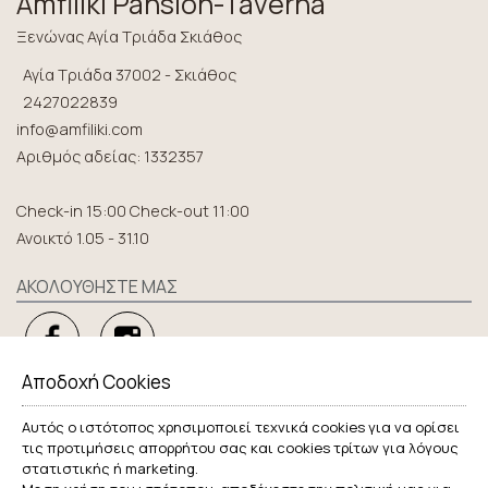
Amfiliki Pansion-Taverna
Ξενώνας Αγία Τριάδα Σκιάθος
Αγία Τριάδα 37002 - Σκιάθος
2427022839
info@amfiliki.com
Αριθμός αδείας: 1332357
Check-in 15:00 Check-out 11:00
Ανοικτό 1.05 - 31.10
ΑΚΟΛΟΥΘΉΣΤΕ ΜΑΣ
Αποδοχή Cookies
ΕΞΕΡΕΥΝΉΣΤΕ
Αυτός ο ιστότοπος χρησιμοποιεί τεχνικά cookies για να ορίσει
Τοποθεσία
τις προτιμήσεις απορρήτου σας και cookies τρίτων για λόγους
στατιστικής ή marketing.
Διαμονή